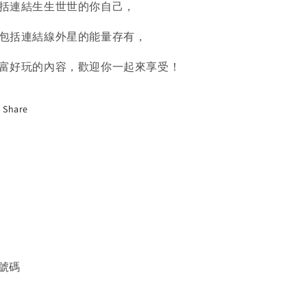
流
流
括連結生生世世的你自己，
互
互
包括連結線外星的能量存有，
動
動
富好玩的內容，歡迎你一起來享受！
Share
號碼