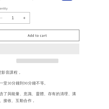
ice
price
ntity
Decrease
Increase
quantity
quantity
for
for
8
8
Add to cart
堂
堂
與
與
意
意
識、
識、
能
能
量、
量、
堂影音課程，
靈
靈
體、
體、
一堂30分鐘到90分鐘不等。
存
存
有
有
含了與能量、意識、靈體、存有的清理、溝
的
的
、接收、互動合作，
交
交