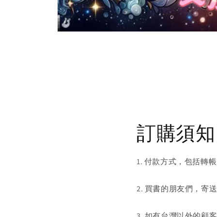
Open
media
1
in
modal
訂購須知
1. 付款方式，包括轉帳
2. 買書的朋友們，寄
3. 如有台灣以外的顧客想買