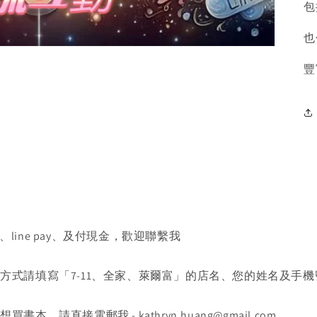
包
也
豐
、line pay、及付現金，歡迎聯繫我
送方式請填寫「7-11、全家、萊爾富」的店名、您的姓名及手機
書本，請直接電郵我 - kathryn.huang@gmail.com