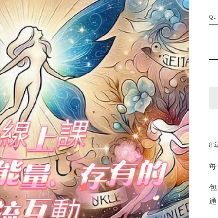
pr
Qua
8
每
包
通