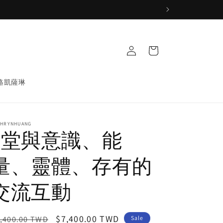
Log
Cart
in
絡凱薩琳
THRYNHUANG
8堂與意識、能
量、靈體、存有的
交流互動
egular
Sale
$7,400.00 TWD
,400.00 TWD
Sale