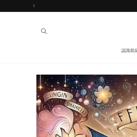
Skip to
content
認識凱
Skip to
product
information