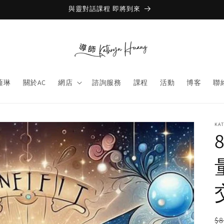
與靈對話課程 即將到來
薩琳
關於AC
網店
諮詢服務
課程
活動
博客
聯
KA
R
$8