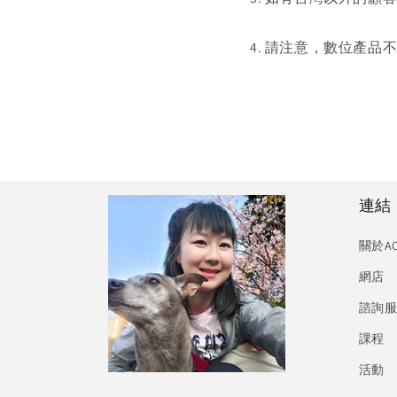
4. 請注意，數位產品
連結
關於A
網店
諮詢
課程
活動