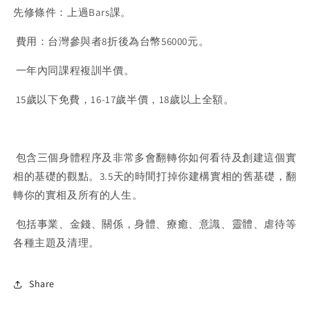
先修條件：上過Bars課。
費用：台灣參與者8折後為台幣56000元。
一年內同課程複訓半價。
15歲以下免費，16-17歲半價，18歲以上全額。
包含三個身體程序及非常多會翻轉你如何看待及創建這個實
相的基礎的觀點。3.5天的時間打掉你建構實相的舊基礎，翻
轉你的實相及所有的人生。
包括事業、金錢、關係，身體、療癒、意識、靈體、虐待等
各種主題及清理。
Share