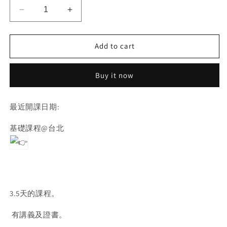
Decrease
Increase
quantity
quantity
for
for
Add to cart
基
基
礎
礎
課
課
Buy it now
最近開課日期:
基礎課程@台北
3.5天的課程。
有講義及證書。