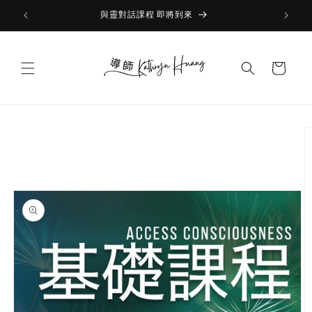
Skip to
與靈對話課程 即將到來
content
Cart
Skip to
product
information