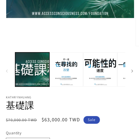
Open
media
1
in
modal
O
m
2
in
m
KATHRYNHUANG
基礎課
Regular
Sale
$63,000.00 TWD
$70,000.00 TWD
Sale
price
price
Quantity