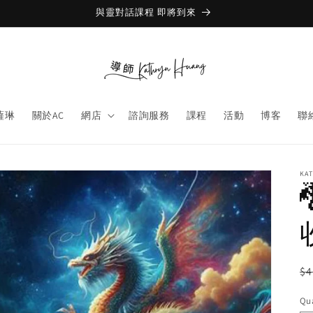
與靈對話課程 即將到來
薩琳
關於AC
網店
諮詢服務
課程
活動
博客
聯
KA
R
$4
pr
Qua