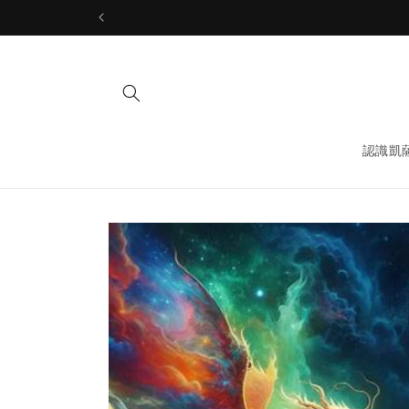
Skip to
content
認識凱
Skip to
product
information