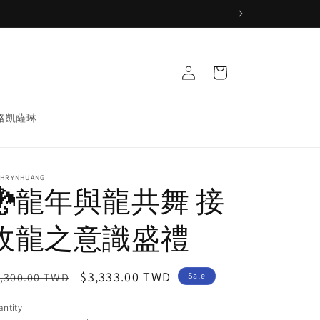
Log
Cart
in
絡凱薩琳
THRYNHUANG
🐉龍年與龍共舞 接
收龍之意識盛禮
egular
Sale
$3,333.00 TWD
,300.00 TWD
Sale
ice
price
ntity