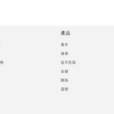
產品
C
書本
健康
服務
提升意識
金錢
關係
靈體