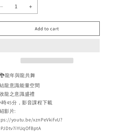
Decrease
Increase
quantity
quantity
for
for
🐉
🐉
Add to cart
龍
龍
年
年
與
與
龍
龍
共
共
舞
舞
龍年與龍共舞
接
接
結龍意識能量空間
收
收
收龍之意識盛禮
龍
龍
之
之
小時45分，影音課程下載
意
意
紹影片:
識
識
tps://youtu.be/xznPeVkifvU?
盛
盛
=PJDtv7iYUqOfBptA
禮
禮