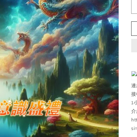
連
接
1
介
ht
si