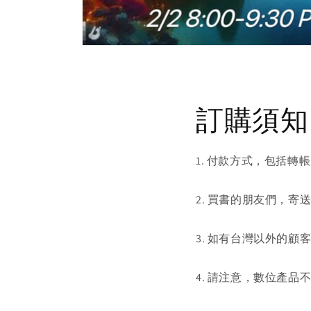
Open
media
1
in
modal
訂購須知
1. 付款方式，包括轉帳
2. 買書的朋友們，寄
3. 如有台灣以外的顧客想買
4. 請注意，數位產品