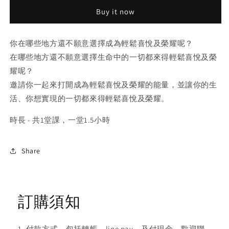
輕
輕
Buy it now
鬆
鬆
喜
喜
你在哪些地方還不願意選擇成為輕鬆喜悅及榮耀呢？
悅
悅
及
及
在哪些地方還不願意選擇生命中的一切都來得輕鬆喜悅及榮
榮
榮
耀呢？
耀
耀
邀請你一起來打開成為輕鬆喜悅及榮耀的能量，並讓你的生
活、你想實現的一切都來得輕鬆喜悅及榮耀。
時長 - 共1堂課，一堂1.5小時
Share
訂購須知
1. 付款方式，包括轉帳、line pay、及付現金，歡迎聯