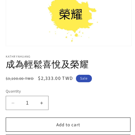
Open
media
1
KATHRYNHUANG
成為輕鬆喜悅及榮耀
in
modal
Regular
Sale
$2,333.00 TWD
$3,100.00 TWD
Sale
price
price
Quantity
Decrease
Increase
quantity
quantity
for
for
Add to cart
成
成
為
為