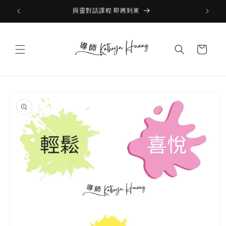
Skip to
與靈對話課程 即將到來
content
Cart
Skip to
product
information