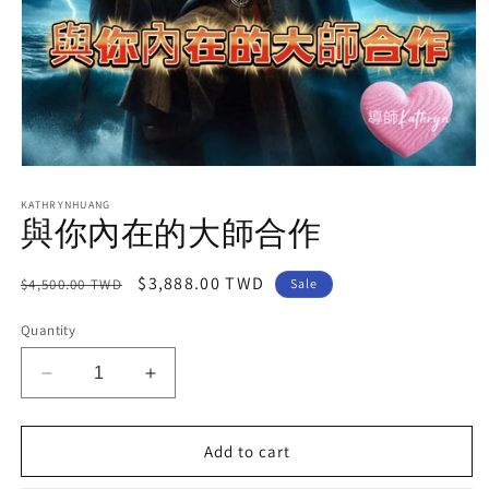
Open
media
1
KATHRYNHUANG
與你內在的大師合作
in
modal
Regular
Sale
$3,888.00 TWD
$4,500.00 TWD
Sale
price
price
Quantity
Decrease
Increase
quantity
quantity
for
for
Add to cart
與
與
你
你