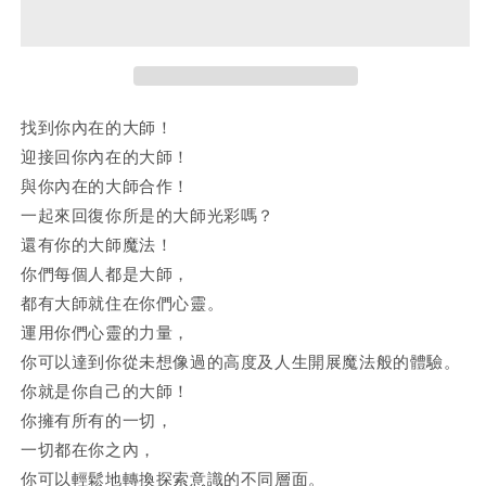
內
內
在
在
的
的
大
大
師
師
找到你內在的大師！
合
合
迎接回你內在的大師！
作
作
與你內在的大師合作！
一起來回復你所是的大師光彩嗎？
還有你的大師魔法！
你們每個人都是大師，
都有大師就住在你們心靈。
運用你們心靈的力量，
你可以達到你從未想像過的高度及人生開展魔法般的體驗。
你就是你自己的大師！
你擁有所有的一切，
一切都在你之內，
你可以輕鬆地轉換探索意識的不同層面。