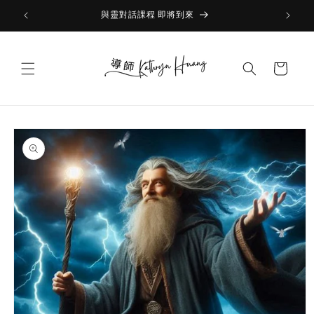
Skip to
與靈對話課程 即將到來
content
Cart
Skip to
product
information