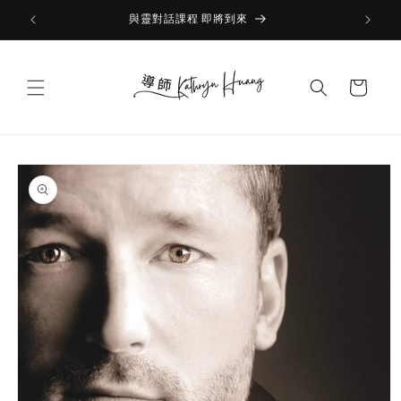
Skip to
與靈對話課程 即將到來
content
Cart
Skip to
product
information