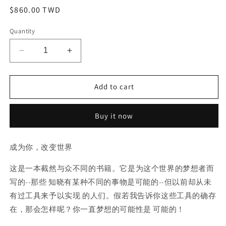
Regular
$860.00 TWD
price
Quantity
Decrease
Increase
quantity
quantity
for
for
Add to cart
成
成
為
為
你
你
Buy it now
書
書
本
本
成为你，改变世界
这是一本截然与众不同的书籍。它是为这个世界的梦想者而
写的--那些 知晓有某种不同的事物是可能的--但以前却从未
有过工具来予以实现 的人们。假若我告诉你这些工具的确存
在，那会怎样呢？你一直梦想的可能性是 可能的！