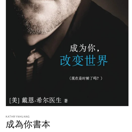
Open
media
1
KATHRYNHUANG
成為你書本
in
modal