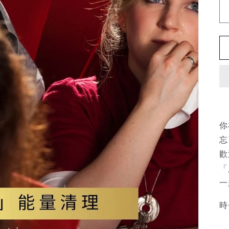
你
忘
歡
「
一
時