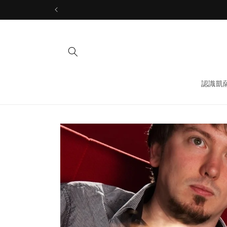
Skip to
content
認識凱
Skip to
product
information