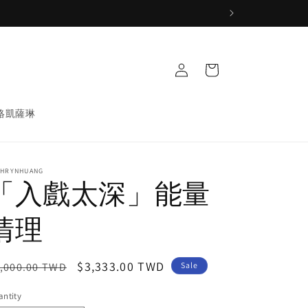
Log
Cart
in
絡凱薩琳
THRYNHUANG
「入戲太深」能量
清理
egular
Sale
$3,333.00 TWD
,000.00 TWD
Sale
ice
price
ntity