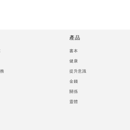
產品
C
書本
健康
服務
提升意識
金錢
關係
靈體