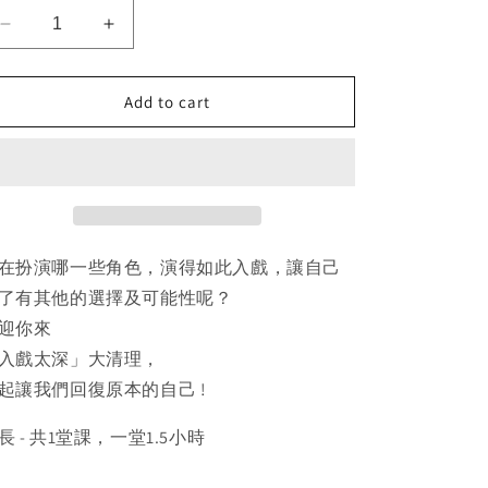
Decrease
Increase
quantity
quantity
for
for
Add to cart
「入
「入
戲
戲
太
太
深」
深」
能
能
量
量
清
清
在扮演哪一些角色，演得如此入戲，讓自己
理
理
了有其他的選擇及可能性呢？
迎你來
入戲太深」大清理，
起讓我們回復原本的自己 !
長 - 共1堂課，一堂1.5小時