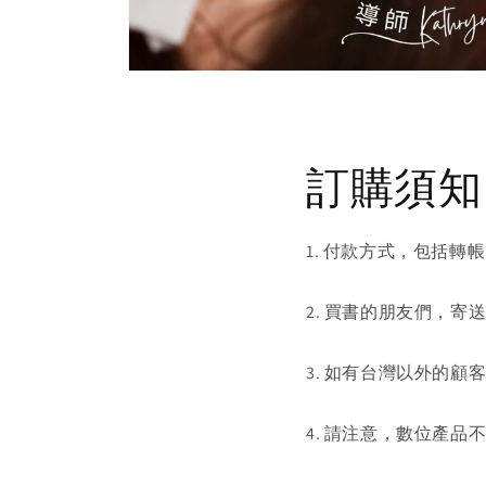
Open
media
1
in
modal
訂購須知
1. 付款方式，包括轉帳
2. 買書的朋友們，寄
3. 如有台灣以外的顧客想買
4. 請注意，數位產品