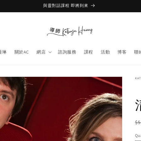
與靈對話課程 即將到來
薩琳
關於AC
網店
諮詢服務
課程
活動
博客
聯
KA
R
$5
pr
Qua