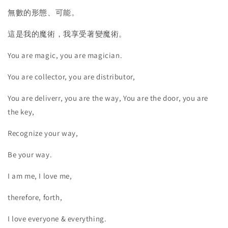
無數的形態、可能。
這是我的魔術，我享受著變魔術。
You are magic, you are magician.
You are collector, you are distributor,
You are deliverr, you are the way, You are the door, you are
the key,
Recognize your way,
Be your way.
I am me, I love me,
therefore, forth,
I love everyone & everything.