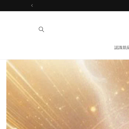
Skip to
content
認識凱