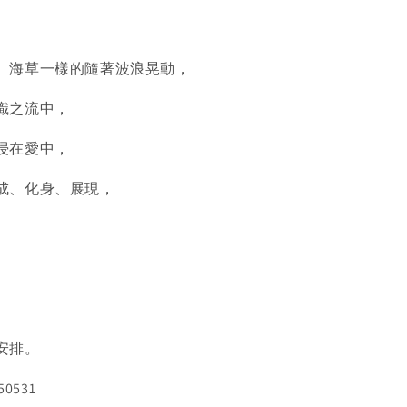
、
海草一樣的隨著波浪晃動，
識之流中，
浸在愛中，
成、化身、展現，
安排。
50531