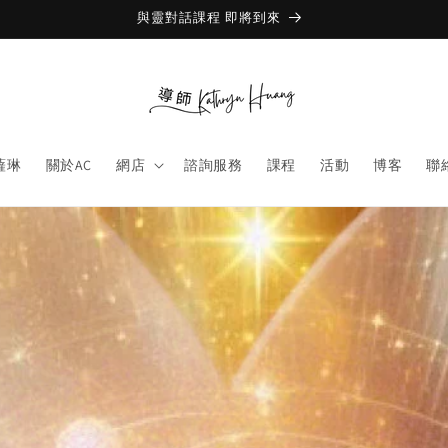
與靈對話課程 即將到來
薩琳
關於AC
網店
諮詢服務
課程
活動
博客
聯