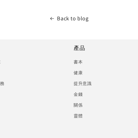
Back to blog
產品
C
書本
健康
服務
提升意識
金錢
關係
靈體