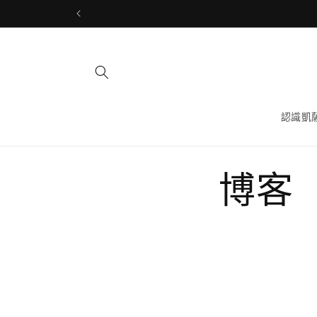
跳至內
容
認識凱
博客