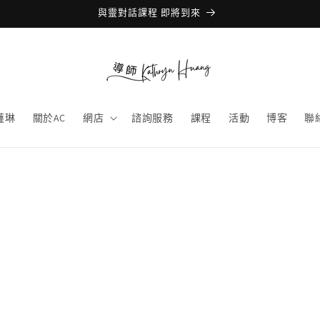
與靈對話課程 即將到來
薩琳
關於AC
網店
諮詢服務
課程
活動
博客
聯